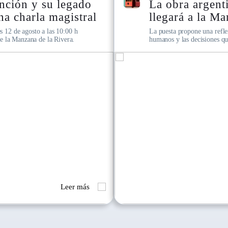
Cosa de hombres"
"Hecha Jo'a" r
 de la Rivera
arquitectura y 
la amistad, los vínculos
Una serie fotográfica del mu
ambiar el rumbo de una vida
propone una mirada sobre la 
urbanos de Asunción.
Leer más