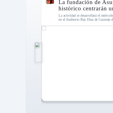
y su legado
La obra argentina "
rla magistral
llegará a la Manzana
sto a las 10:00 h
La puesta propone una reflexión sobre 
a de la Rivera.
humanos y las decisiones que pueden c
Leer más