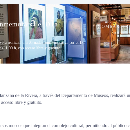
á
í
conmemorar
el D
a
COMPARTIR
s
vera realizará una Jornada Conmemorativa por el Día
s 11:00 h, con acceso libre y gratuito.
anzana de la Rivera, a través del Departamento de Museos, realizará 
acceso libre y gratuito.
ersos museos que integran el complejo cultural, permitiendo al público co