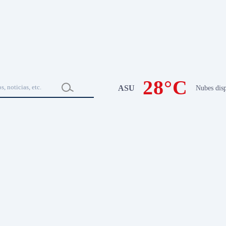
28°C
ASU
Nubes disp