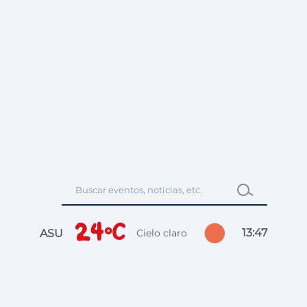
24°C
13
:
47
ASU
Cielo claro