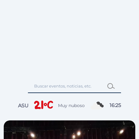
21°C
16
:
25
ASU
Muy nuboso