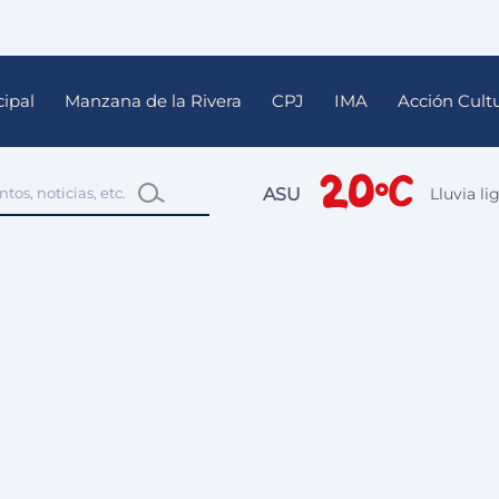
ipal
Manzana de la Rivera
CPJ
IMA
Acción Cultu
20°C
ASU
Lluvia li