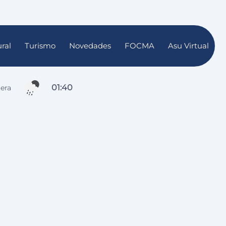
ral
Turismo
Novedades
FOCMA
Asu Virtual
01
:
40
gera