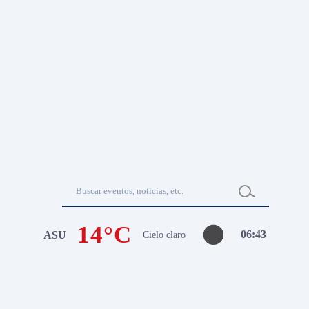
14°C
06
:
43
ASU
Cielo claro