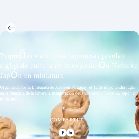
ñ
Peque
as esculturas japonesas revelan
ó
siglos de cultura en la exposici
n Netsuke
ó
Jap
n en miniatura
Organizada por la Embajada de Japón en Paraguay, el 12 de mayo tendrá lugar
en la Manzana de la Rivera la inauguración de la exposición "Netsuke, Japón en
miniatura"
COMPARTIR