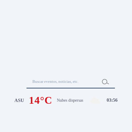
14°C
03
:
56
ASU
Nubes dispersas