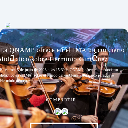
La ONAMP ofrece en el IMA un concierto
á
é
did
ctico sobre Herminio Gim
nez
El viernes 5 de junio de 2026 a las 15:30 la ONAMP ofrecerá un concierto
didáctico en el IMA, sobre el legado del emblemático músico paraguayo
Herminio Giménez
COMPARTIR