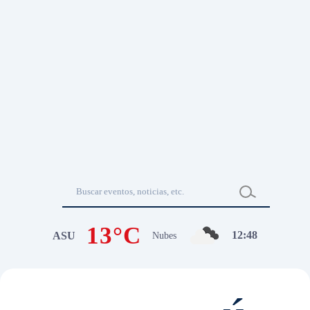
13°C
12
:
48
ASU
Nubes