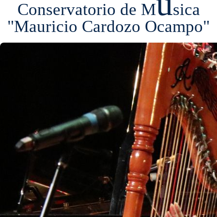
ú
Conservatorio de M
sica
"Mauricio Cardozo Ocampo"