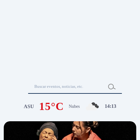
15°C
14
:
13
ASU
Nubes