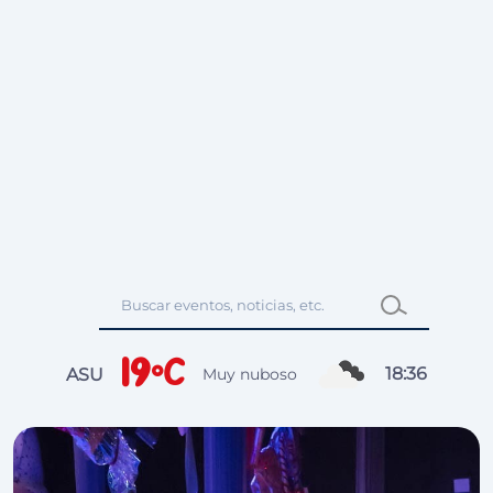
19°C
18
:
36
ASU
Muy nuboso