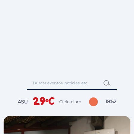
29°C
18
:
52
ASU
Cielo claro