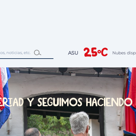
25°C
ASU
Nubes disp
ertad y seguimos haciendo 