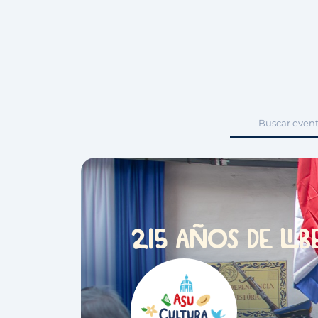
ñ
215 a
os de lib