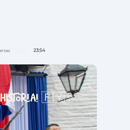
23
:
54
ersas
historia! 🇵🇾✨